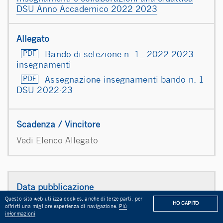
DSU Anno Accademico 2022 2023
Bando di selezione n. 1_ 2022-2023
insegnamenti
Assegnazione insegnamenti bando n. 1
DSU 2022-23
Vedi Elenco Allegato
Questo sito web utilizza cookies, anche di terze parti, per
15.06.2022
HO CAPITO
offrirti una migliore esperienza di navigazione.
Più
2022/2023
BANDO DI CONCORSO PER N. 1 TUTOR D’AUL
informazioni