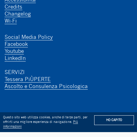
Accessibilità
Credits
Changelog
Wi-Fi
Social Media Policy
Facebook
Youtube
LinkedIn
SERVIZI
Tessera PiÙPERTE
Ascolto e Consulenza Psicologica
Questo sito web utilizza cookies, anche di terze parti, per
HO CAPITO
offrirti una migliore esperienza di navigazione.
Più
ACCADEMICO 2022/2023
BANDO DI CONCORSO PER N. 1 
informazioni