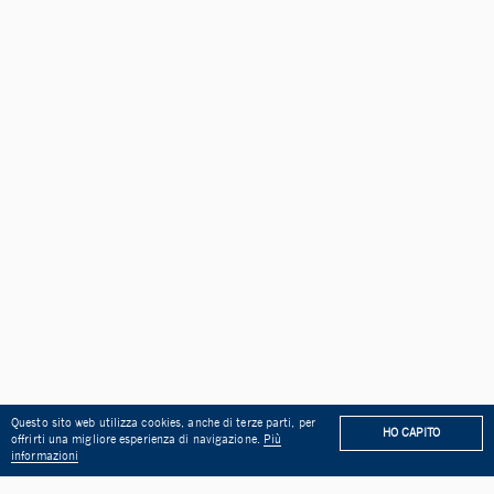
Questo sito web utilizza cookies, anche di terze parti, per
HO CAPITO
offrirti una migliore esperienza di navigazione.
Più
NO ACCADEMICO 2022/2023
BANDO DI CONCORSO PER N.
informazioni