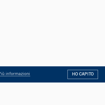
Più informazioni
HO CAPITO
CHE
BLOCKCHAIN E CRIPTOVALUTE AL CENTRO DEI PROS
O CONFUCIO