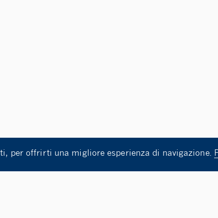
ti, per offrirti una migliore esperienza di navigazione.
 1 TUTOR D’AULA E DI SUPPORTO ALLE ATTIVITA’ DIDATTI
ALLIGRAFIA CINESE GRAZIE A UN WORKSHOP DELL’ISTITUT