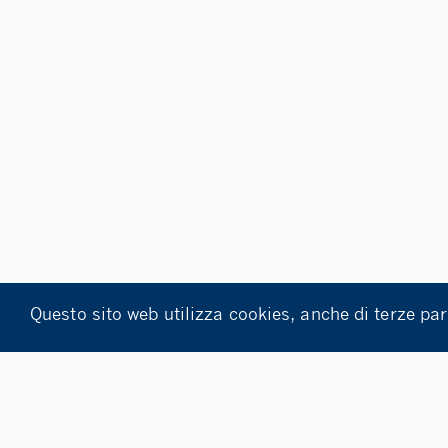
Questo sito web utilizza cookies, anche di terze par
NO ACCADEMICO 2022/2023
BANDO DI CONCORSO PER N.
TUDENTI DELL’UNIVERSITÀ DI SAN MARINO A SCUOLA DI C