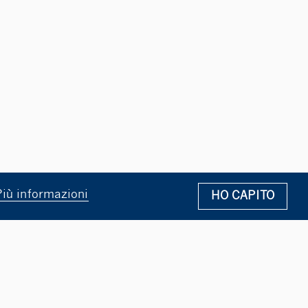
Più informazioni
HO CAPITO
E
BLOCKCHAIN E CRIPTOVALUTE AL CENTRO DEI PROSSI
CONFUCIO