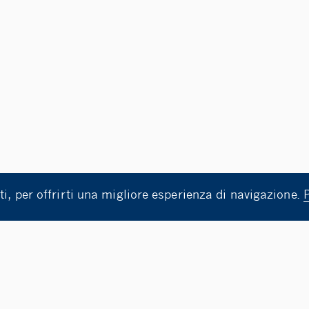
ti, per offrirti una migliore esperienza di navigazione.
 TUTOR D’AULA E DI SUPPORTO ALLE ATTIVITA’ DIDATTICH
LIGRAFIA CINESE GRAZIE A UN WORKSHOP DELL’ISTITUTO 