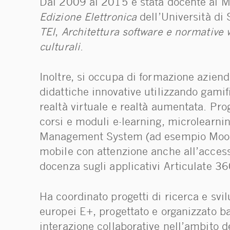
Dal 2009 al 2015 è stata docente al M
Edizione Elettronica
dell’Università di 
TEI
,
Architettura software e normative w
culturali
.
Inoltre, si occupa di formazione aziend
didattiche innovative utilizzando gamif
realtà virtuale e realtà aumentata. Prog
corsi e moduli e-learning, microlearnin
Management System (ad esempio Moodle
mobile con attenzione anche all’accessi
docenza sugli applicativi Articulate 36
Ha coordinato progetti di ricerca e svi
europei E+, progettato e organizzato b
interazione collaborative nell’ambito d