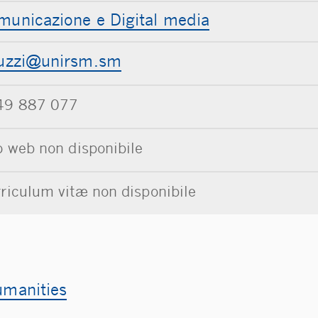
municazione e Digital media
.msrinu@izzul.d
49 887 077
o web non disponibile
riculum vitæ non disponibile
umanities