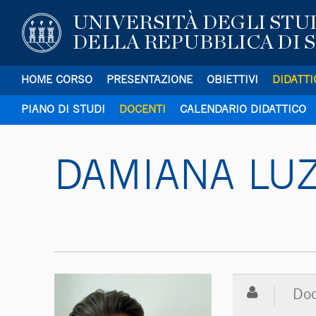
UNIVERSITÀ DEGLI STU
DELLA REPUBBLICA DI 
HOME CORSO
PRESENTAZIONE
OBIETTIVI
DIDATTI
PIANO DI STUDI
CONTATTI
DOCENTI
CALENDARIO DIDATTICO
DAMIANA LUZ
Doc