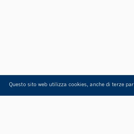
Questo sito web utilizza cookies, anche di terze par
 ACCADEMICO 2022/2023
BANDO DI CONCORSO PER N. 1
DENTI DELL’UNIVERSITÀ DI SAN MARINO A SCUOLA DI CAL