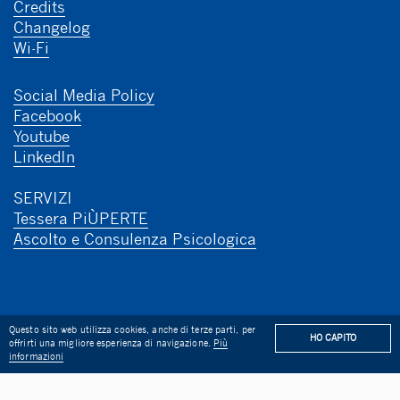
Credits
Changelog
Wi-Fi
Social Media Policy
Facebook
Youtube
LinkedIn
SERVIZI
Tessera PiÙPERTE
Ascolto e Consulenza Psicologica
Questo sito web utilizza cookies, anche di terze parti, per
HO CAPITO
offrirti una migliore esperienza di navigazione.
Più
CCADEMICO 2022/2023
BANDO DI CONCORSO PER N. 1 T
informazioni
ROPA
LIBRIAMO SAN MARINO 3: APERTO IL NUOVO BANDO