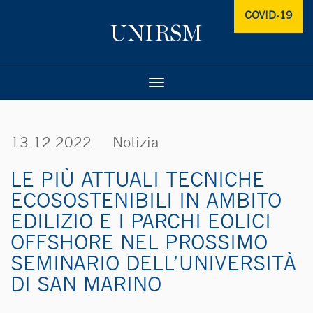
COVID-19
Toggle
navigation
13.12.2022
Notizia
LE PIÙ ATTUALI TECNICHE
ECOSOSTE­NIBILI IN AMBITO
EDILIZIO E I PARCHI EOLICI
OFFSHORE NEL PROSSIMO
SEMINARIO DELL’U­NI­VERSITÀ
DI SAN MARINO